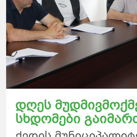
დღეს მუდმივმოქმ
სხდომები გაიმარ
ქედის მუნიციპალიტ