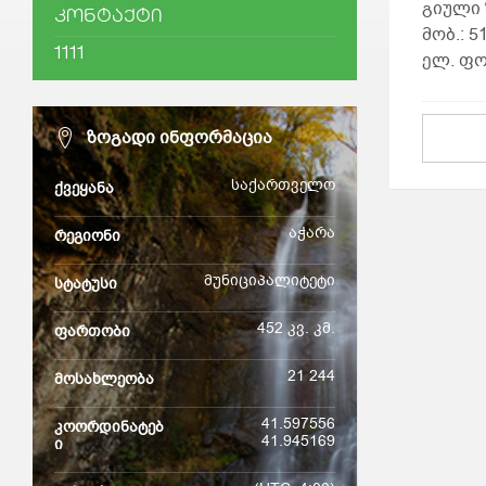
გიული 
ᲙᲝᲜᲢᲐᲥᲢᲘ
მობ.: 5
1111
ელ. ფო
ᲖᲝᲒᲐᲓᲘ ᲘᲜᲤᲝᲠᲛᲐᲪᲘᲐ
საქართველო
ქვეყანა
აჭარა
რეგიონი
მუნიციპალიტეტი
სტატუსი
452 კვ. კმ.
ფართობი
21 244
მოსახლეობა
41.597556
კოორდინატებ
41.945169
ი