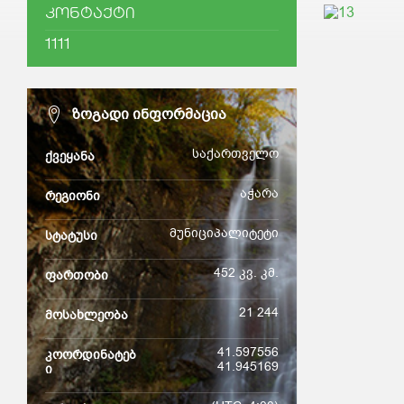
ᲙᲝᲜᲢᲐᲥᲢᲘ
1111
ᲖᲝᲒᲐᲓᲘ ᲘᲜᲤᲝᲠᲛᲐᲪᲘᲐ
საქართველო
ქვეყანა
აჭარა
რეგიონი
მუნიციპალიტეტი
სტატუსი
452 კვ. კმ.
ფართობი
21 244
მოსახლეობა
41.597556
კოორდინატებ
41.945169
ი