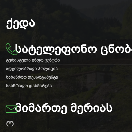
ᲥᲔᲓᲐ
ᲡᲐᲢᲔᲚᲔᲤᲝᲜᲝ ᲪᲜᲝᲑ
ტურისტული ინფო ცენტრი
ადგილობრივი პოლიცია
სახანძრო დეპარტამენტი
სასწრაფო დახმარება
ᲛᲘᲛᲐᲠᲗᲔ ᲛᲔᲠᲘᲐᲡ
ო