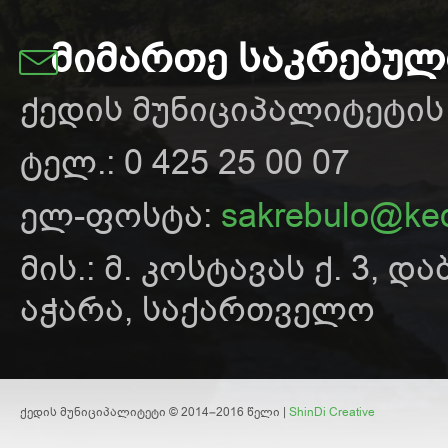
ᲛᲘᲛᲐᲠᲗᲔ ᲡᲐᲙᲠᲔᲑᲣ
ქედის მუნიციპალიტეტი
ტელ.: 0 425 25 00 07
ელ-ფოსტა:
sakrebulo@ked
მის.: მ. კოსტავას ქ. 3, და
აჭარა, საქართველო
ქედის მუნიციპალიტეტი © 2014–2016 წელი |
ShinDi Creative