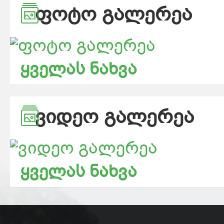
ᲤᲝᲢᲝ ᲒᲐᲚᲔᲠᲔᲐ
ყველას ნახვა
ᲕᲘᲓᲔᲝ ᲒᲐᲚᲔᲠᲔᲐ
ყველას ნახვა