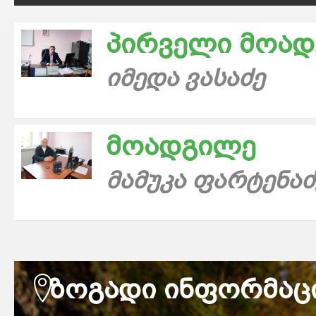
პირველი მოა
იმედა ვასაძე
მოადგილე
მამუკა ფარტენაძ
ᲖᲝᲒᲐᲓᲘ ᲘᲜᲤᲝᲠᲛᲐᲪ