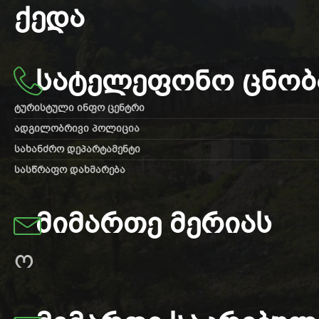
ᲥᲔᲓᲐ
ᲡᲐᲢᲔᲚᲔᲤᲝᲜᲝ ᲪᲜᲝᲑ
ტურისტული ინფო ცენტრი
ადგილობრივი პოლიცია
სახანძრო დეპარტამენტი
სასწრაფო დახმარება
ᲛᲘᲛᲐᲠᲗᲔ ᲛᲔᲠᲘᲐᲡ
ო