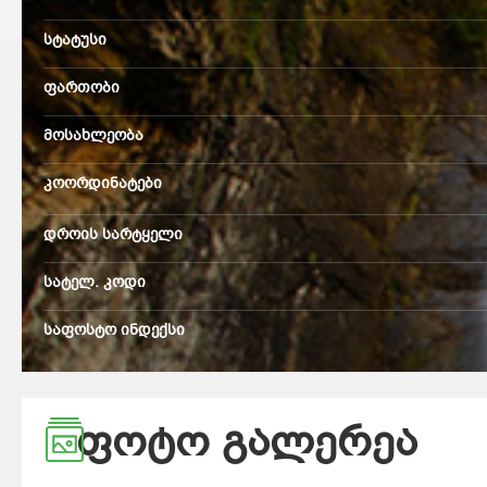
სტატუსი
ფართობი
მოსახლეობა
კოორდინატები
დროის სარტყელი
სატელ. კოდი
საფოსტო ინდექსი
ᲤᲝᲢᲝ ᲒᲐᲚᲔᲠᲔᲐ