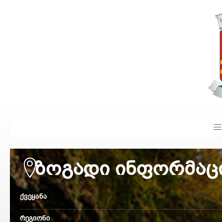
ᲖᲝᲒᲐᲓᲘ ᲘᲜᲤᲝᲠᲛᲐᲪ
ქვეყანა
რეგიონი