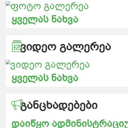
ყველას ნახვა
ᲕᲘᲓᲔᲝ ᲒᲐᲚᲔᲠᲔᲐ
ყველას ნახვა
ᲒᲐᲜᲪᲮᲐᲓᲔᲑᲔᲑᲘ
დაიწყო ადმინისტრაციუ