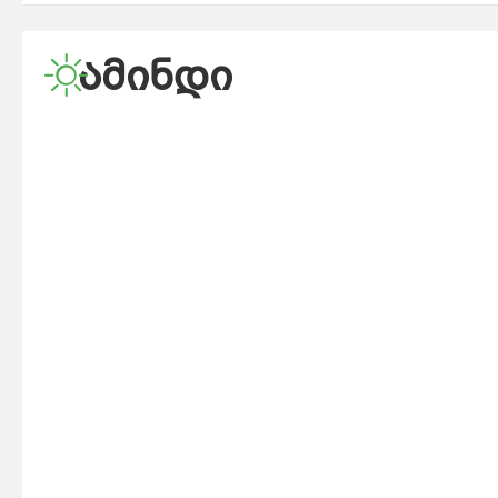
ᲐᲛᲘᲜᲓᲘ