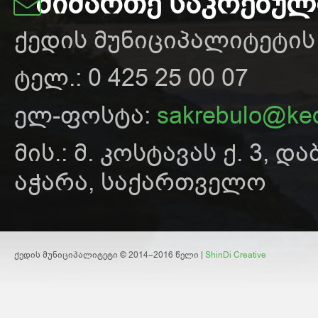
ᲛᲘᲛᲐᲠᲗᲔ ᲡᲐᲙᲠᲔᲑᲣ
ქედის მუნიციპალიტეტი
ტელ.: 0 425 25 00 07
ელ-ფოსტა:
sakrebulo@ked
მის.: მ. კოსტავას ქ. 3, და
აჭარა, საქართველო
ქედის მუნიციპალიტეტი © 2014–2016 წელი |
ShinDi Creative