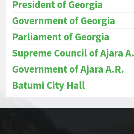
President of Georgia
Government of Georgia
Parliament of Georgia
Supreme Council of Ajara A
Government of Ajara A.R.
Batumi City Hall